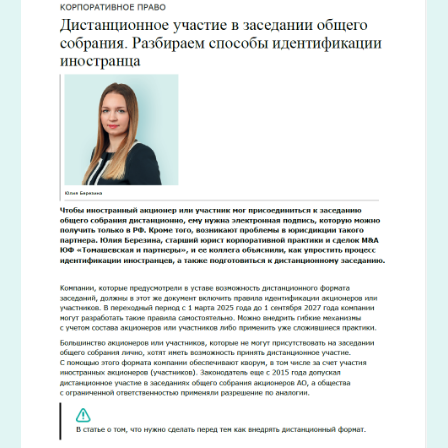
Компании, которые предусмотрели в
уставе возможность дистанционного
формата заседаний, должны в этот же
документ включить правила
идентификации акционеров или
участников. В переходный период с 1
марта 2025 года до 1 сентября 2027
года компании могут разработать
такие правила самостоятельно. Можно
внедрить гибкие механизмы с учетом
состава акционеров или участников
либо применить уже сложившиеся
практики.
Большинство акционеров или
участников, которые не могут
присутствовать на заседании общего
собрания лично, хотят иметь
возможность принять дистанционное
участие. С помощью этого формата