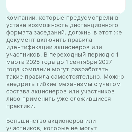
компании обеспечивают кворум, в том
числе за счет участия иностранных
акционеров (участников).
Законодатель еще с 2015 года допускал
дистанционное участие в заседаниях
общего собрания акционеров АО, а
общества с ограниченной
ответственностью применяли
разрешение по аналогии.
Открыть PDF
Электронная почта
info@tp-law.com