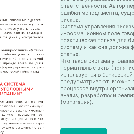
информационном поле говорят давно и м
практическая польза для бизнеса? И есл
систему и как она должна функциониро
статье.
Что такое система управления рисками
нормативные акты (понятие системы у
используется в банковской сфере и нек
предусматривают. Можно сказать, что 
процессов внутри организации, направл
анализ, разработку и реализацию меро
(митигации).
Открыть PDF