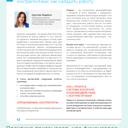
Практика показывает, что финансовое
благополучие бизнеса во многом
зависит от того, насколько корректно
компания выстроила систему
взаимодействия с контрагентами.
Причем речь идет не только о
покупателях/заказчиках, но и о
поставщиках/исполнителях. Именно
несвоевременная оплата покупателем
поставленной продукции (или
выполненных работ) при уже
фактически понесенных расходах
влечет для компании финансовые
риски. Но и несвоевременные
поставки могут повлечь «каскадное»
нарушение компанией ее обязательств
перед покупателями, а это влечет
репутационные потери, убытки в виде
штрафных санкций. Все это может
вызвать проблемы от локальных
кассовых разрывов до масштабного
финансового коллапса и попадания в