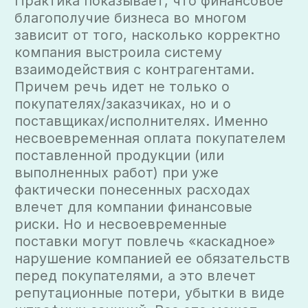
предбанкротное состояние.
Открыть PDF
Электронная почта
info@tp-law.com
Телефон
+7 (495) 134 14 44
Соцсети